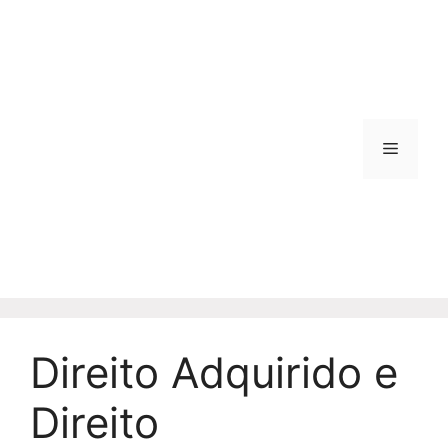
Pular
para
o
conteúdo
Menu
Direito Adquirido e
Direito