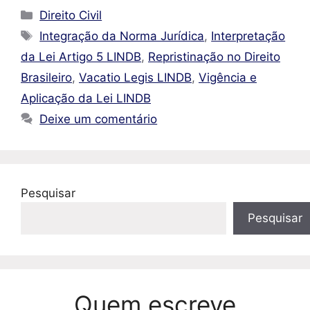
Categorias
Direito Civil
Tags
Integração da Norma Jurídica
,
Interpretação
da Lei Artigo 5 LINDB
,
Repristinação no Direito
Brasileiro
,
Vacatio Legis LINDB
,
Vigência e
Aplicação da Lei LINDB
Deixe um comentário
Pesquisar
Pesquisar
Quem escreve