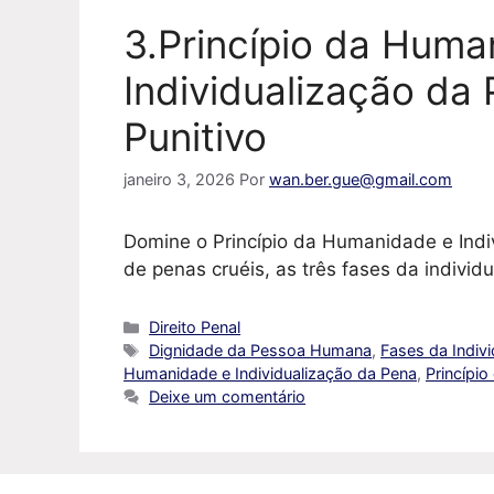
3.Princípio da Huma
Individualização da
Punitivo
janeiro 3, 2026
Por
wan.ber.gue@gmail.com
Domine o Princípio da Humanidade e Indi
de penas cruéis, as três fases da individ
Categorias
Direito Penal
Tags
Dignidade da Pessoa Humana
,
Fases da Indiv
Humanidade e Individualização da Pena
,
Princípio
Deixe um comentário