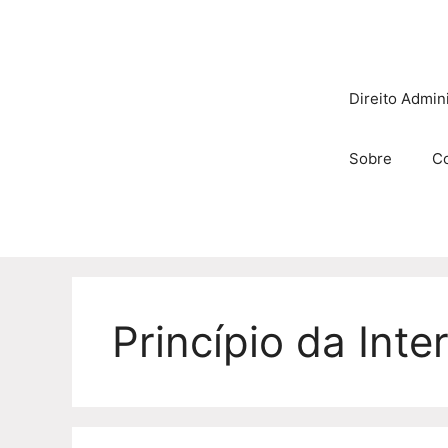
Pular
para
o
conteúdo
Direito Admini
Sobre
C
Princípio da Int