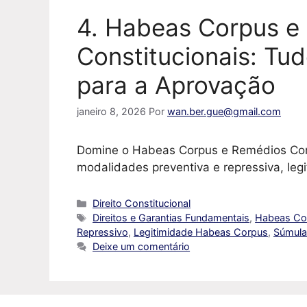
4. Habeas Corpus e
Constitucionais: Tu
para a Aprovação
janeiro 8, 2026
Por
wan.ber.gue@gmail.com
Domine o Habeas Corpus e Remédios Cons
modalidades preventiva e repressiva, leg
Categorias
Direito Constitucional
Tags
Direitos e Garantias Fundamentais
,
Habeas Cor
Repressivo
,
Legitimidade Habeas Corpus
,
Súmula
Deixe um comentário