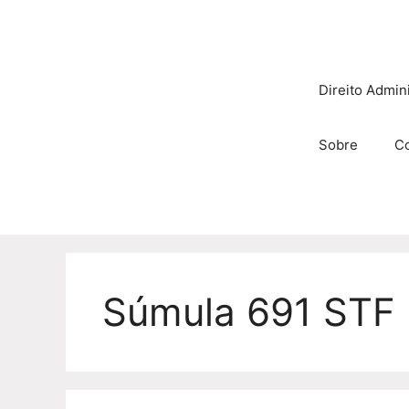
Pular
para
o
conteúdo
Direito Admini
Sobre
C
Súmula 691 STF