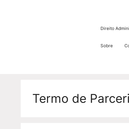
Pular
para
o
conteúdo
Direito Admini
Sobre
C
Termo de Parcer